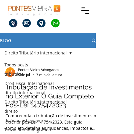
BLOG
Direito Tributário Internacional
Todos posts
Pontes Vieira Advogados
tributário
5 de jul.
7 min de leitura
Droit Fiscal International
Tributação de Investimentos
direito internacional
no Exterior: O Guia Completo
Direito Tributário Internacional
Pós-Lei 14.754/2023
direito
Compreenda a tributação de investimentos no
divórcio estrangeiro
exterior pós-Lei 14.754/2023. Este guia
completo detalha as mudanças, impactos e
Travel and Immigration