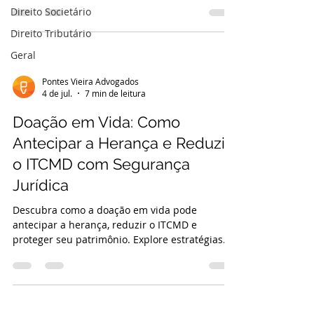
estratégias essenciais para conformidade fiscal
Direito Societário
e otimização de seus ativos globais.
Direito Tributário
Geral
Pontes Vieira Advogados
4 de jul.
7 min de leitura
Doação em Vida: Como
Antecipar a Herança e Reduzir
o ITCMD com Segurança
Jurídica
Descubra como a doação em vida pode
antecipar a herança, reduzir o ITCMD e
proteger seu patrimônio. Explore estratégias
legais e garanta segurança jurídica.