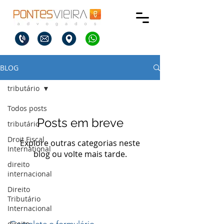
BLOG
tributário
Todos posts
Posts em breve
tributário
Droit Fiscal
Explore outras categorias neste
International
blog ou volte mais tarde.
direito
internacional
Título 6
Direito
Tributário
Internacional
direito