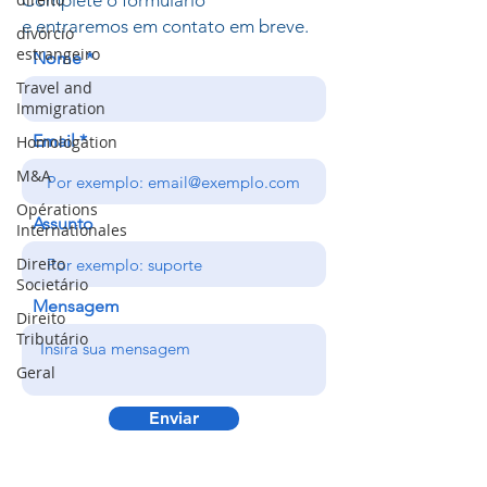
Complete o formulário
e entraremos em contato em breve.
divórcio
estrangeiro
Nome
Travel and
Immigration
Email
Homologation
M&A
Opérations
Assunto
Internationales
Direito
Societário
Mensagem
Direito
Tributário
Geral
Enviar