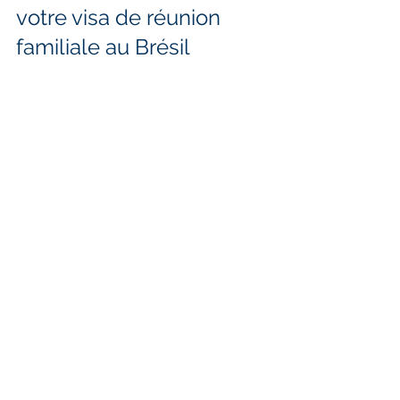
votre visa de réunion 
familiale au Brésil
Le visa de réunion familiale ou 
regroupement familial (VITEM XI) est 
un instrument essentiel pour réunir 
les familles au Brésil de manière 
légale et sécurisée.
Qu’il s’agisse de faire venir votre 
conjoint, vos enfants ou vos parents, 
chaque situation nécessite une 
analyse attentive des documents et 
des exigences légales.
Un dossier solide augmente 
considérablement les chances 
d’approbation et réduit les délais.