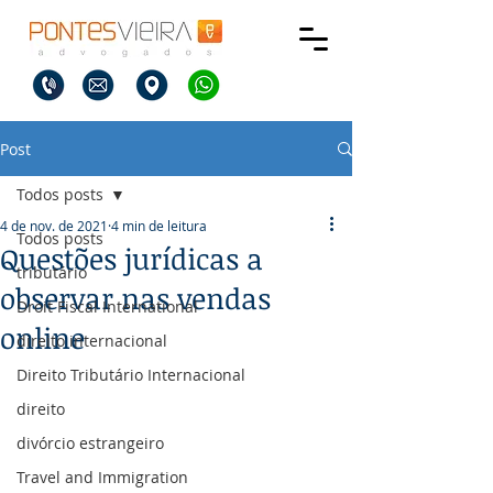
Post
Todos posts
4 de nov. de 2021
4 min de leitura
Todos posts
Questões jurídicas a
tributário
observar nas vendas
Droit Fiscal International
online
direito internacional
Direito Tributário Internacional
direito
divórcio estrangeiro
Travel and Immigration