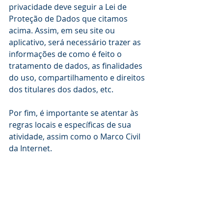
privacidade deve seguir a Lei de 
Proteção de Dados que citamos 
acima. Assim, em seu site ou 
aplicativo, será necessário trazer as 
informações de como é feito o 
tratamento de dados, as finalidades 
do uso, compartilhamento e direitos 
dos titulares dos dados, etc. 
Por fim, é importante se atentar às 
regras locais e específicas de sua 
atividade, assim como o Marco Civil 
da Internet. 
E para os markeplaces, já 
descrevemos as regras que eles 
devem respeitar no que diz respeito 
às suas responsabilidades. Para 
acessar essas informações, segue o 