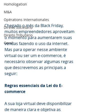
Homologation
M&A
Opérations Internationales
Chegado o mês da Black Friday, 
Direito Societário
muitos empreendedores aproveitam 
Direito Tributário
o momento para aumentarem suas 
Geral
vendas fazendo o uso da internet. 
Mas para operar nesse ambiente 
virtual ou ser um e-commerce, é 
necessário observar algumas regras 
que descrevemos as principais a 
seguir:
Regras essenciais da Lei do E-
commerce 
A sua loja virtual deve disponibilizar 
de maneira clara e objetiva as 