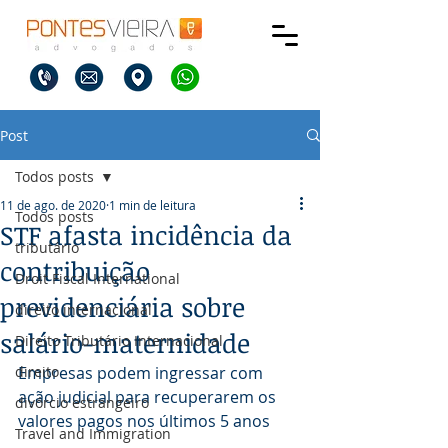
Post
Todos posts
11 de ago. de 2020
1 min de leitura
Todos posts
STF afasta incidência da
tributário
contribuição
Droit Fiscal International
previdenciária sobre
direito internacional
salário-maternidade
Direito Tributário Internacional
direito
Empresas podem ingressar com 
ação judicial para recuperarem os 
divórcio estrangeiro
valores pagos nos últimos 5 anos
Travel and Immigration