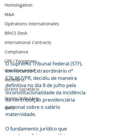
Homologation
M&A
Opérations Internationales
BRICS Desk
International Contracts
Compliance
CPF / Foreigners
O Supremo Tribunal Federal (STF), 
em Recurso Extraordinário nº 
Visas / Investor
576.967/PR, decidiu de maneira 
Societário
definitiva no dia 8 de julho pela 
Direito Societário
inconstitucionalidade da incidência 
Direito Tributário
da contribuição previdenciária 
patronal sobre o salário 
Geral
maternidade.
O fundamento jurídico que 