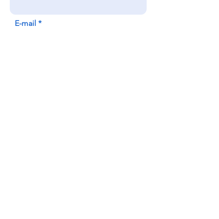
E-mail
Sujet
Un message
Envoyer
Cabinet associé :