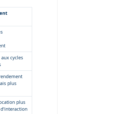
ent 
s 
ent
 aux cycles 
s
 rendement 
ais plus 
ocation plus 
d'interaction