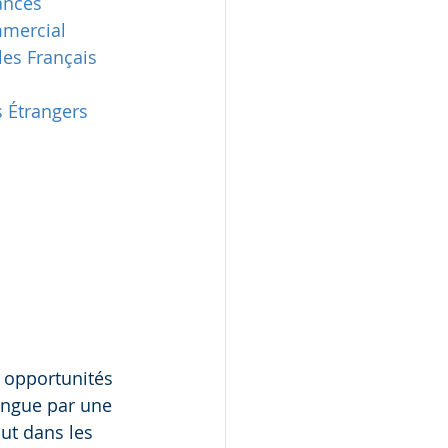
ances
mmercial
les Français 
s Étrangers
s opportunités 
ingue par une 
out dans les 