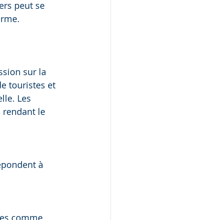
ers peut se 
erme.
 
sion sur la 
 touristes et 
lle. Les 
 rendant le 
répondent à 
oles comme 