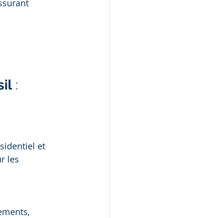
ssurant 
il
 : 
identiel et 
r les 
ements, 