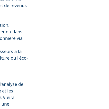
et de revenus 
 
sion.
mer ou dans 
onnière via 
sseurs à la 
ture ou l'éco-
d'analyse de 
 et les 
 Vieira 
e une 