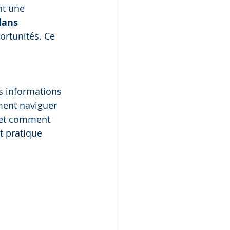
nt une 
dans 
portunités. Ce 
s informations 
ment naviguer 
r et comment 
t pratique 