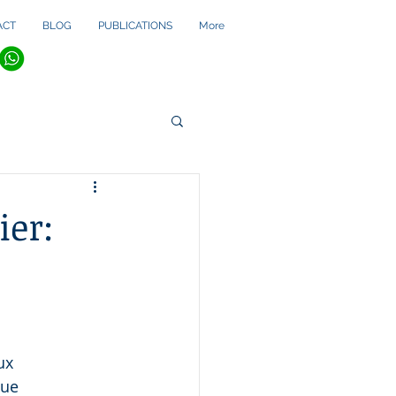
ACT
BLOG
PUBLICATIONS
More
ier:
s
ux 
que 