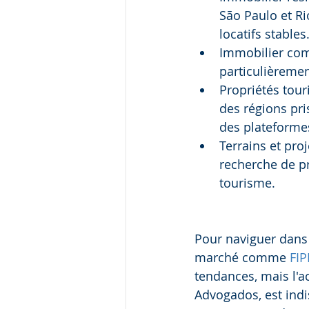
São Paulo et Ri
locatifs stables
Immobilier com
particulièreme
Propriétés tour
des régions pri
des plateform
Terrains et pro
recherche de pr
tourisme.
Pour naviguer dans c
marché comme 
FIP
tendances, mais l'a
Advogados, est indi