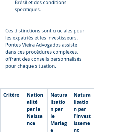
Brésil et des conditions 
spécifiques.
Ces distinctions sont cruciales pour 
les expatriés et les investisseurs. 
Pontes Vieira Advogados assiste 
dans ces procédures complexes, 
offrant des conseils personnalisés 
pour chaque situation.
Critère
Nation
Natura
Natura
alité 
lisatio
lisatio
par la 
n par 
n par 
Naissa
le 
l'Invest
nce
Mariag
isseme
e
nt