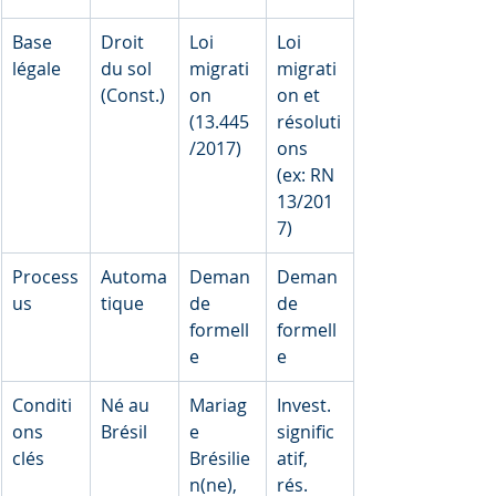
Base 
Droit 
Loi 
Loi 
légale
du sol 
migrati
migrati
(Const.)
on 
on et 
(13.445
résoluti
/2017)
ons 
(ex: RN 
13/201
7)
Process
Automa
Deman
Deman
us
tique
de 
de 
formell
formell
e
e
Conditi
Né au 
Mariag
Invest. 
ons 
Brésil
e 
signific
clés
Brésilie
atif, 
n(ne), 
rés. 