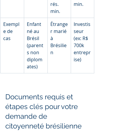
rés. 
min.
min.
Exempl
Enfant 
Étrange
Investis
e de 
né au 
r marié 
seur 
cas
Brésil 
à 
(ex: R$ 
(parent
Brésilie
700k 
s non 
n
entrepr
diplom
ise)
ates)
Documents requis et 
étapes clés pour votre 
demande de 
citoyenneté brésilienne