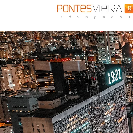
PONTES VIE