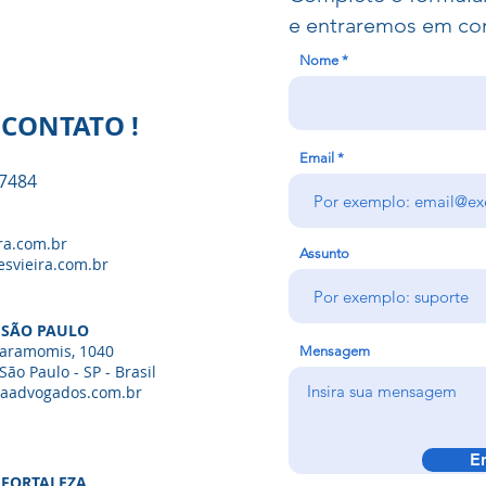
e entraremos em co
Nome
 CONTATO !
Email
 7484
ra.com.br
Assunto
esvieira.com.br
 SÃO PAULO
aramomis, 1040
Mensagem
São Paulo - SP - Brasil
raadvogados.com.br
E
 FORTALEZA