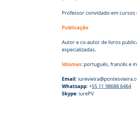
Professor convidado em cursos d
Publicação
Autor e co-autor de livros public
especializadas.
Idiomas
: português, francês e in
Email
:
iurevieira@pontesvieira.
Whatsapp
: +
55 11 98688 6464
Skype
: iurePV