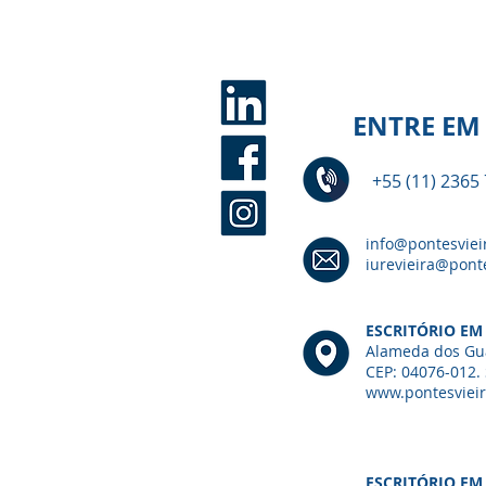
ENTRE EM
+55 (11) 2365
info@pontesviei
iurevieira@pont
ESCRITÓRIO EM
Alameda dos Gu
CEP: 04076-012. 
www.pontesviei
ESCRITÓRIO EM