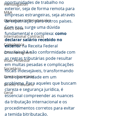
oportunidades de trabalho no 
Homologation
exterior, seja de forma remota para 
M&A
empresas estrangeiras, seja através 
Opérations Internationales
de expatriação para outros países. 
Com isso, surge uma dúvida 
BRICS Desk
fundamental e complexa: 
como 
International Contracts
declarar salário recebido no 
Compliance
exterior
 na Receita Federal 
brasileira? A não conformidade com 
CPF / Foreigners
as regras tributárias pode resultar 
Visas / Investor
em multas pesadas e complicações 
Societário
fiscais indesejáveis, transformando 
Direito Societário
uma oportunidade em um 
problema. Para aqueles que buscam 
Direito Tributário
clareza e segurança jurídica, é 
Geral
essencial compreender as nuances 
da tributação internacional e os 
procedimentos corretos para evitar 
a temida bitributação.