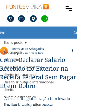
Post
Todos posts
Pontes Vieira Advogados
Todos posts
1 de jun.
9 min de leitura
Como Declarar Salario
tributário
Recebido no Exterior na
Droit Fiscal International
direito internacional
Receita Federal Sem Pagar
Direito Tributário Internacional
IR em Dobro
direito
divórcio estrangeiro
A crescente globalização tem levado 
muitos brasileiros a buscar 
Travel and Immigration