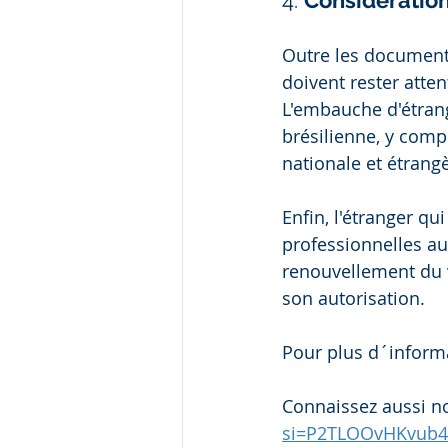
4. 
Considération
Outre les documents 
doivent rester atten
L'embauche d'étrange
brésilienne, y compr
nationale et étrang
Enfin, l'étranger qu
professionnelles au 
renouvellement du v
son autorisation.
Pour plus d´inform
Connaissez aussi no
si=P2TLOOvHKvub4