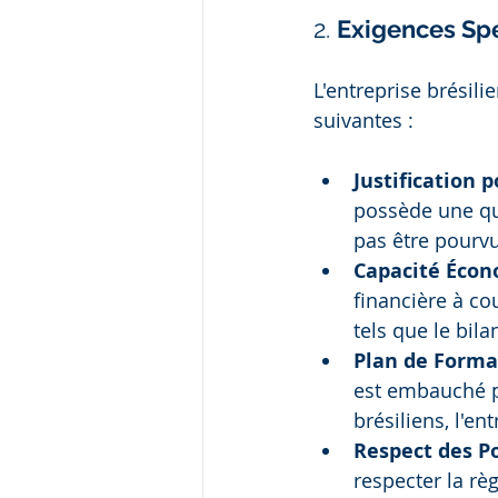
2. 
Exigences Spé
L'entreprise brésil
suivantes :
Justification 
possède une qua
pas être pourvu
Capacité Écon
financière à co
tels que le bila
Plan de Forma
est embauché p
brésiliens, l'en
Respect des P
respecter la rè