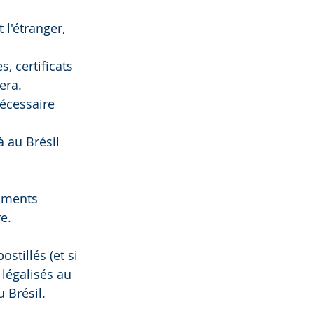
 l'étranger, 
, certificats 
era.
Nécessaire 
à au Brésil 
uments 
re.
stillés (et si 
 légalisés au 
 Brésil.