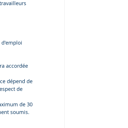
ravailleurs 
n d'emploi 
era accordée 
ence dépend de 
respect de 
maximum de 30 
ment soumis.