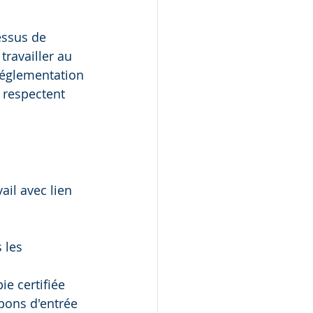
essus de 
travailler au 
 réglementation 
 respectent 
il avec lien 
 les 
ie certifiée 
pons d'entrée 