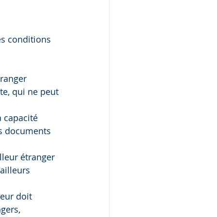
es conditions 
tranger 
e, qui ne peut 
a capacité 
des documents 
ailleur étranger 
illeurs 
eur doit 
gers, 