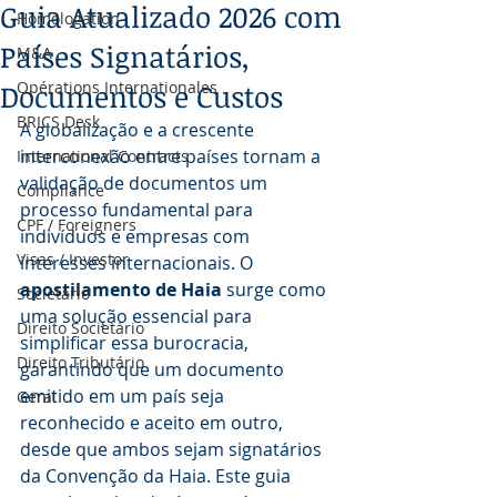
Guia Atualizado 2026 com
Homologation
Países Signatários,
M&A
Documentos e Custos
Opérations Internationales
BRICS Desk
A globalização e a crescente 
interconexão entre países tornam a 
International Contracts
validação de documentos um 
Compliance
processo fundamental para 
CPF / Foreigners
indivíduos e empresas com 
Visas / Investor
interesses internacionais. O 
apostilamento de Haia
 surge como 
Societário
uma solução essencial para 
Direito Societário
simplificar essa burocracia, 
Direito Tributário
garantindo que um documento 
emitido em um país seja 
Geral
reconhecido e aceito em outro, 
desde que ambos sejam signatários 
da Convenção da Haia. Este guia 