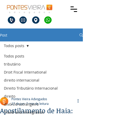
Post
Todos posts
Todos posts
tributário
Droit Fiscal International
direito internacional
Direito Tributário Internacional
direito
Pontes Vieira Advogados
27 de jun.
7 min de leitura
divórcio estrangeiro
Apostilamento de Haia:
Travel and Immigration