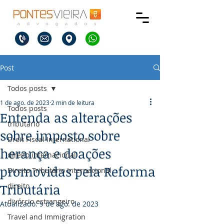
Post
Todos posts
1 de ago. de 2023
2 min de leitura
Todos posts
Entenda as alterações
tributário
sobre imposto sobre
Droit Fiscal International
herança e doações
direito internacional
promovidas pela Reforma
Direito Tributário Internacional
Tributária
direito
divórcio estrangeiro
Atualizado:
9 de ago. de 2023
Travel and Immigration