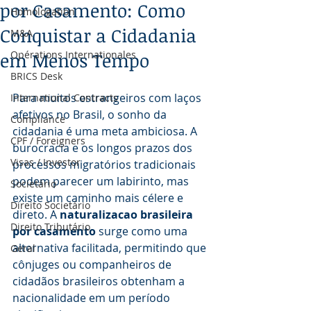
por Casamento: Como
Homologation
Conquistar a Cidadania
M&A
em Menos Tempo
Opérations Internationales
BRICS Desk
Para muitos estrangeiros com laços 
International Contracts
afetivos no Brasil, o sonho da 
Compliance
cidadania é uma meta ambiciosa. A 
CPF / Foreigners
burocracia e os longos prazos dos 
Visas / Investor
processos migratórios tradicionais 
podem parecer um labirinto, mas 
Societário
existe um caminho mais célere e 
Direito Societário
direto. A 
naturalizacao brasileira 
Direito Tributário
por casamento
 surge como uma 
alternativa facilitada, permitindo que 
Geral
cônjuges ou companheiros de 
cidadãos brasileiros obtenham a 
nacionalidade em um período 