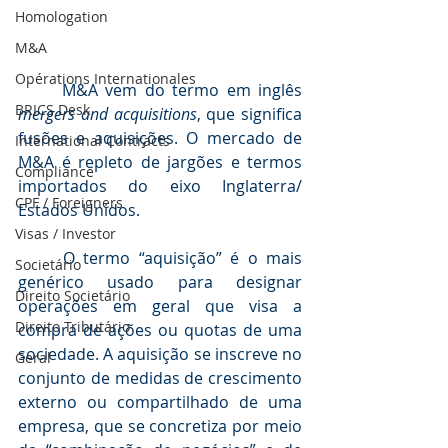
Homologation
M&A
Opérations Internationales
	M&A vem do termo em inglês 
BRICS Desk
mergers and acquisitions
, que significa 
fusões e aquisições. O mercado de 
International Contracts
M&A é repleto de jargões e termos 
Compliance
importados do eixo Inglaterra/ 
CPF / Foreigners
Estados Unidos.
Visas / Investor
	O termo “aquisição” é o mais 
Societário
genérico usado para designar 
Direito Societário
operações em geral que visa a 
Direito Tributário
compra de ações ou quotas de uma 
sociedade. A aquisição se inscreve no 
Geral
conjunto de medidas de crescimento 
externo ou compartilhado de uma 
empresa, que se concretiza por meio 